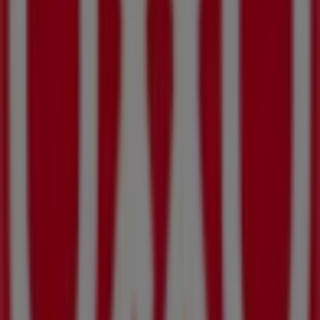
en Tonalá (Jalisco)
OXXO
¡Bienvenido a Tiendeo! Aquí puedes encontrar no solo
las mejores
ofertas
,
catálogos
y
promociones
, sino
también descubrir las tiendas más populares en
Tonalá
(Jalisco)
. Durante el mes de
agosto de 2026
, en nuestra
plataforma podrás conocer las últimas novedades de
OXXO
, una de las marcas más reconocidas, así como la
ubicación y detalles de las tiendas más cercanas en
Tonalá (Jalisco)
.
En Tiendeo, no solo tendrás acceso a
promociones
y
descuentos, sino también a información sobre las
tiendas físicas de tu ciudad. Explora los catálogos de
OXXO
, encuentra las tiendas en
Tonalá (Jalisco)
y
descubre los productos con grandes descuentos para
ahorrar en tus compras este
agosto
. Además, te
mantenemos al tanto de las ubicaciones exactas,