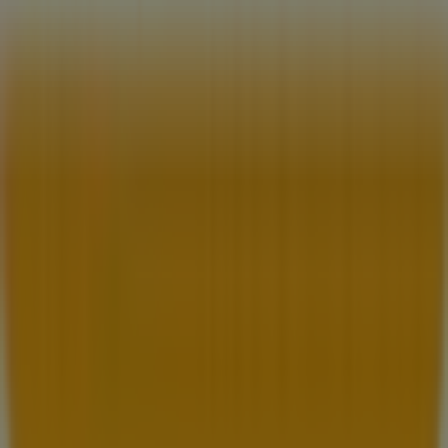
Notificar un folleto
¿Encontraste un problema en la web o en la
aplicación?
Índices
Marcas
Marcas locales
Negocios
Negocios cercanos
Productos
Productos locales
Ciudades
Descargar la app Tiendeo