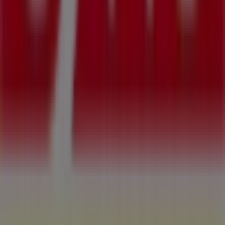
Tiendeo forma parte de Shopfully, la empresa
tecnológica que está reinventando las compras locales
en todo el mundo.
Tiendeo
¿Qué hacemos?
Soluciones para empresas
Noticias y prensa
Trabaja con nosotros
Contáctanos
Contacto comercial y de marketing
Tienda mal colocada en el mapa