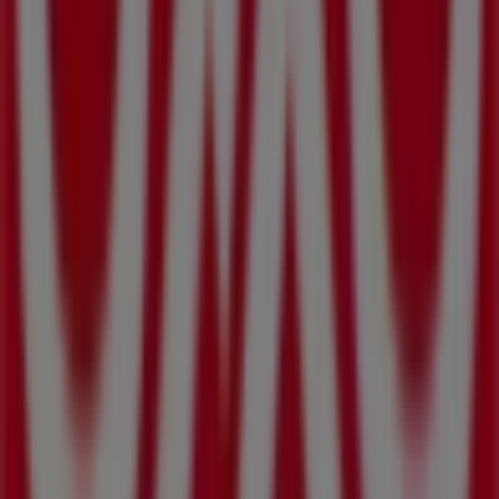
horarios de atención y todos los detalles necesarios para
que puedas disfrutar de una experiencia de compra
completa en
Tonalá (Jalisco)
.
No pierdas la oportunidad de aprovechar las
ofertas
de
OXXO
en las tiendas de
Tonalá (Jalisco)
y mantente
actualizado con los mejores precios durante
agosto de
2026
. En Tiendeo, siempre encontrarás las mejores
tiendas y opciones de compra en
Tonalá (Jalisco)
.
¡Empieza a explorar las tiendas y promociones que
tenemos para ti ahora mismo!
Publicidad