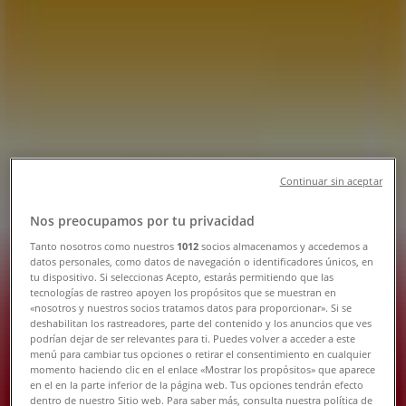
Tiendas OXXO Tonalá (Jalisco) -
Teléfonos, Horarios y Direcciones
Tiendeo en Tonalá (Jalisco)
»
Ofertas de Supermercados en Tonalá (Jalisco)
»
OXXO en Tonalá (Jalisco)
»
Tiendas de OXXO en Tonalá (Jalisco)
Continuar sin aceptar
Nos preocupamos por tu privacidad
OXXO
Tanto nosotros como nuestros
1012
socios almacenamos y accedemos a
datos personales, como datos de navegación o identificadores únicos, en
Av. Tonala 55, Tonalá (Jalisco)
tu dispositivo. Si seleccionas Acepto, estarás permitiendo que las
tecnologías de rastreo apoyen los propósitos que se muestran en
638 m
«nosotros y nuestros socios tratamos datos para proporcionar». Si se
deshabilitan los rastreadores, parte del contenido y los anuncios que ves
podrían dejar de ser relevantes para ti. Puedes volver a acceder a este
menú para cambiar tus opciones o retirar el consentimiento en cualquier
momento haciendo clic en el enlace «Mostrar los propósitos» que aparece
en el en la parte inferior de la página web. Tus opciones tendrán efecto
OXXO
dentro de nuestro Sitio web. Para saber más, consulta nuestra política de