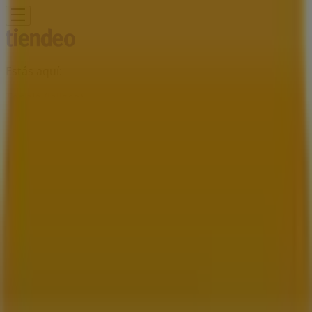
Estás aquí:
Tonalá (Jalisco)
Destacados
Supermercados
Tiendas
Departamentales
Ropa, Zapatos y Accesorios
El Regreso A
Clases
Hogar
Farmacias y
Salud
Electrónica
Ferreterías
Salud y
Belleza
Restaurantes
Autos
Bancos y
Servicios
Deporte
Librerías y Papelerías
Ocio
Niños
Viajes y
Entretenimiento
Ópticas
Publicidad