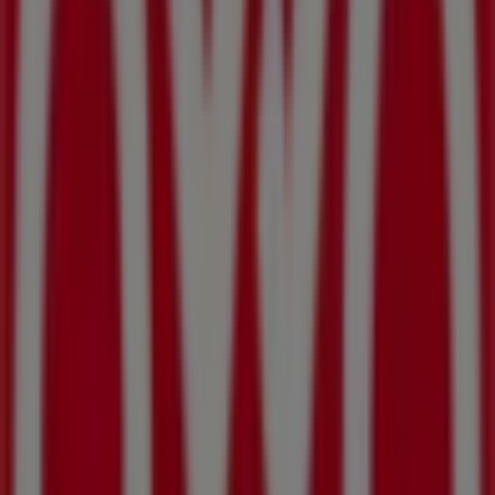
OXXO
Nuestras mejores gangas
Vence el 31/12
Ciudades con tiendas de OXXO
OXXO en El Salto (Jalisco)
OXXO en Guadalajara
OXXO en San Antonio Tlayacapan
OXXO en Zapotlanejo
OXXO en Ixtlahuacán de los Membrillos
OXXO en
Tlajomulco de Zúñiga
OXXO en Zapopan
OXXO en Ajijic
OXXO en Acatic
OXXO en Jocotepec
OXXO en
Chapala
OXXO en Cópala (Jalisco)
Ver más ciudades
Otros negocios de Supermercados