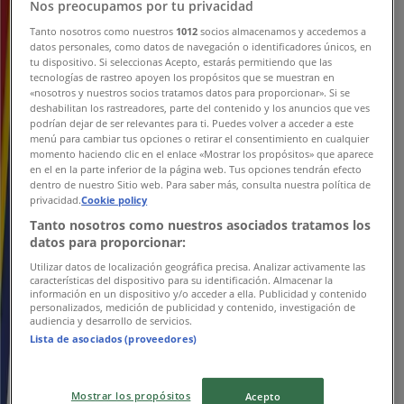
Nos preocupamos por tu privacidad
Categoría:
Supermercados
Tanto nosotros como nuestros
1012
socios almacenamos y accedemos a
datos personales, como datos de navegación o identificadores únicos, en
tu dispositivo. Si seleccionas Acepto, estarás permitiendo que las
Oferta más reciente:
6/7/2026
tecnologías de rastreo apoyen los propósitos que se muestran en
«nosotros y nuestros socios tratamos datos para proporcionar». Si se
deshabilitan los rastreadores, parte del contenido y los anuncios que ves
podrían dejar de ser relevantes para ti. Puedes volver a acceder a este
menú para cambiar tus opciones o retirar el consentimiento en cualquier
momento haciendo clic en el enlace «Mostrar los propósitos» que aparece
en el en la parte inferior de la página web. Tus opciones tendrán efecto
Tiendas 3B
dentro de nuestro Sitio web. Para saber más, consulta nuestra política de
privacidad.
Cookie policy
Ofertas especiales para ti
Tanto nosotros como nuestros asociados tratamos los
datos para proporcionar:
Vence el 31/8
Utilizar datos de localización geográfica precisa. Analizar activamente las
características del dispositivo para su identificación. Almacenar la
{"numCatalogs":1}
información en un dispositivo y/o acceder a ella. Publicidad y contenido
personalizados, medición de publicidad y contenido, investigación de
Horarios y direcciones Tiendas 3B
audiencia y desarrollo de servicios.
Lista de asociados (proveedores)
Mostrar los propósitos
Acepto