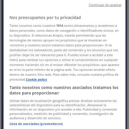
Continuar sin aceptar
Oferta más reciente:
6/8/2026
Nos preocupamos por tu privacidad
Tanto nosotros como nuestros
1014
socios almacenamos y accedemos a
datos personales, como datos de navegación o identificadores únicos, en
tu dispositivo. Si seleccionas Acepto, estarás permitiendo que las
tecnologías de rastreo apoyen los propósitos que se muestran en
Las Alitas
«nosotros y nuestros socios tratamos datos para proporcionar». Si se
deshabilitan los rastreadores, parte del contenido y los anuncios que ves
podrían dejar de ser relevantes para ti. Puedes volver a acceder a este
Bonaless Personales - Al 2x1
menú para cambiar tus opciones o retirar el consentimiento en cualquier
momento haciendo clic en el enlace «Mostrar los propósitos» que aparece
Vence el 31/12
en el en la parte inferior de la página web. Tus opciones tendrán efecto
{"numCatalogs":1}
dentro de nuestro Sitio web. Para saber más, consulta nuestra política de
privacidad.
Cookie policy
Horarios y direcciones Las Alitas
Tanto nosotros como nuestros asociados tratamos los
datos para proporcionar:
Utilizar datos de localización geográfica precisa. Analizar activamente las
características del dispositivo para su identificación. Almacenar la
información en un dispositivo y/o acceder a ella. Publicidad y contenido
Las Alitas
personalizados, medición de publicidad y contenido, investigación de
audiencia y desarrollo de servicios.
Av. Baja California #265 y 267, Ciudad de México
Lista de asociados (proveedores)