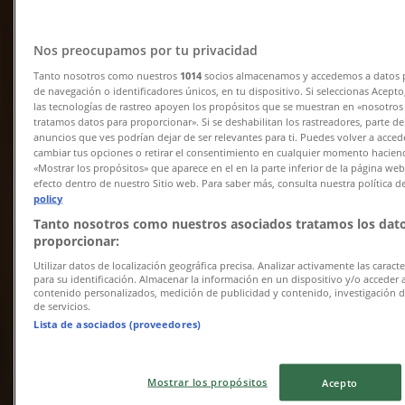
Nos preocupamos por tu privacidad
Arteli
Tanto nosotros como nuestros
1014
socios almacenamos y accedemos a datos 
de navegación o identificadores únicos, en tu dispositivo. Si seleccionas Acept
Catálogo Arteli
las tecnologías de rastreo apoyen los propósitos que se muestran en «nosotros
tratamos datos para proporcionar». Si se deshabilitan los rastreadores, parte de
Vence el 23/8
El Carmen
anuncios que ves podrían dejar de ser relevantes para ti. Puedes volver a acce
cambiar tus opciones o retirar el consentimiento en cualquier momento haciendo
«Mostrar los propósitos» que aparece en el en la parte inferior de la página we
efecto dentro de nuestro Sitio web. Para saber más, consulta nuestra política d
policy
Super kompras
Tanto nosotros como nuestros asociados tratamos los dat
Grandes descuentos en productos
proporcionar:
seleccionados
Utilizar datos de localización geográfica precisa. Analizar activamente las caracte
para su identificación. Almacenar la información en un dispositivo y/o acceder a
contenido personalizados, medición de publicidad y contenido, investigación d
Vence el 7/9
El Carmen
de servicios.
Anticipado
Lista de asociados (proveedores)
Mostrar los propósitos
Acepto
Price Shoes