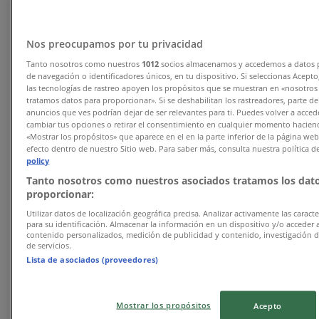
Nos preocupamos por tu privacidad
Cklass
Tanto nosotros como nuestros
1012
socios almacenamos y accedemos a datos 
de navegación o identificadores únicos, en tu dispositivo. Si seleccionas Acept
HOT FASHION CALZADO
las tecnologías de rastreo apoyen los propósitos que se muestran en «nosotros
tratamos datos para proporcionar». Si se deshabilitan los rastreadores, parte de
Vence el 17/8
Ixtlahuaca de Rayón
anuncios que ves podrían dejar de ser relevantes para ti. Puedes volver a acce
cambiar tus opciones o retirar el consentimiento en cualquier momento haciendo
«Mostrar los propósitos» que aparece en el en la parte inferior de la página we
efecto dentro de nuestro Sitio web. Para saber más, consulta nuestra política d
policy
Cklass
Tanto nosotros como nuestros asociados tratamos los dat
proporcionar:
HOT FASHION ROPA
Utilizar datos de localización geográfica precisa. Analizar activamente las caracte
para su identificación. Almacenar la información en un dispositivo y/o acceder a
Vence el 17/8
Ixtlahuaca de Rayón
contenido personalizados, medición de publicidad y contenido, investigación d
Vence hoy
de servicios.
Lista de asociados (proveedores)
Calimax
Mostrar los propósitos
Acepto