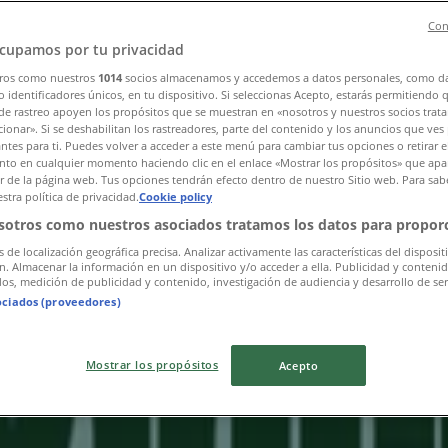
Con
cupamos por tu privacidad
ros como nuestros
1014
socios almacenamos y accedemos a datos personales, como d
 identificadores únicos, en tu dispositivo. Si seleccionas Acepto, estarás permitiendo 
de rastreo apoyen los propósitos que se muestran en «nosotros y nuestros socios trat
ionar». Si se deshabilitan los rastreadores, parte del contenido y los anuncios que ves
antes para ti. Puedes volver a acceder a este menú para cambiar tus opciones o retirar e
to en cualquier momento haciendo clic en el enlace «Mostrar los propósitos» que apar
or de la página web. Tus opciones tendrán efecto dentro de nuestro Sitio web. Para sab
stra política de privacidad.
Cookie policy
sotros como nuestros asociados tratamos los datos para proporc
del Cielo en Metepec (México)
s de localización geográfica precisa. Analizar activamente las características del disposit
ón. Almacenar la información en un dispositivo y/o acceder a ella. Publicidad y conteni
os, medición de publicidad y contenido, investigación de audiencia y desarrollo de ser
ociados (proveedores)
(México):
1
Mostrar los propósitos
Acepto