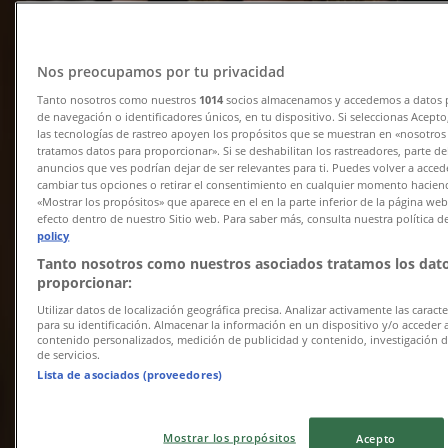
Nuevo
Nos preocupamos por tu privacidad
Arteli
Tanto nosotros como nuestros
1014
socios almacenamos y accedemos a datos 
de navegación o identificadores únicos, en tu dispositivo. Si seleccionas Acept
las tecnologías de rastreo apoyen los propósitos que se muestran en «nosotros
Catálogo Arteli
tratamos datos para proporcionar». Si se deshabilitan los rastreadores, parte de
anuncios que ves podrían dejar de ser relevantes para ti. Puedes volver a acce
Vence el 23/8
San Pablo de las Salinas
cambiar tus opciones o retirar el consentimiento en cualquier momento haciendo
«Mostrar los propósitos» que aparece en el en la parte inferior de la página we
efecto dentro de nuestro Sitio web. Para saber más, consulta nuestra política d
policy
Super kompras
Tanto nosotros como nuestros asociados tratamos los dat
proporcionar:
Grandes descuentos en productos
Utilizar datos de localización geográfica precisa. Analizar activamente las caracte
seleccionados
para su identificación. Almacenar la información en un dispositivo y/o acceder a
contenido personalizados, medición de publicidad y contenido, investigación d
de servicios.
Vence el 7/9
San Pablo de las Salinas
Lista de asociados (proveedores)
Anticipado
Mostrar los propósitos
Acepto