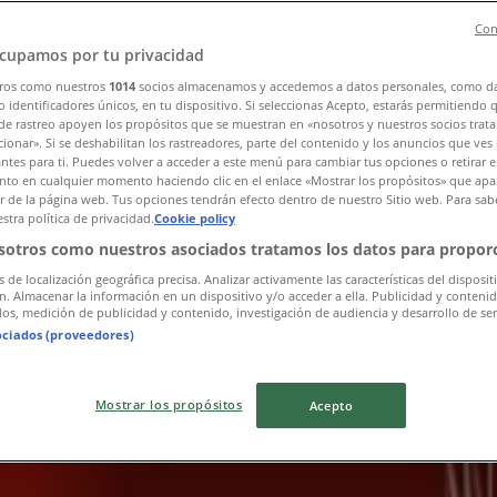
Con
cupamos por tu privacidad
)
ros como nuestros
1014
socios almacenamos y accedemos a datos personales, como d
 identificadores únicos, en tu dispositivo. Si seleccionas Acepto, estarás permitiendo 
de rastreo apoyen los propósitos que se muestran en «nosotros y nuestros socios trat
ionar». Si se deshabilitan los rastreadores, parte del contenido y los anuncios que ves
antes para ti. Puedes volver a acceder a este menú para cambiar tus opciones o retirar e
to en cualquier momento haciendo clic en el enlace «Mostrar los propósitos» que apar
or de la página web. Tus opciones tendrán efecto dentro de nuestro Sitio web. Para sab
stra política de privacidad.
Cookie policy
sotros como nuestros asociados tratamos los datos para proporc
s de localización geográfica precisa. Analizar activamente las características del disposit
ón. Almacenar la información en un dispositivo y/o acceder a ella. Publicidad y conteni
os, medición de publicidad y contenido, investigación de audiencia y desarrollo de ser
ociados (proveedores)
Mostrar los propósitos
Acepto