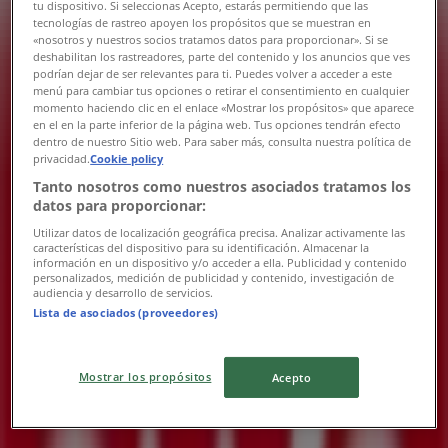
tu dispositivo. Si seleccionas Acepto, estarás permitiendo que las
tecnologías de rastreo apoyen los propósitos que se muestran en
«nosotros y nuestros socios tratamos datos para proporcionar». Si se
deshabilitan los rastreadores, parte del contenido y los anuncios que ves
podrían dejar de ser relevantes para ti. Puedes volver a acceder a este
OXXO
menú para cambiar tus opciones o retirar el consentimiento en cualquier
momento haciendo clic en el enlace «Mostrar los propósitos» que aparece
Guerrero 82, Cuauhtémoc (CDMX)
en el en la parte inferior de la página web. Tus opciones tendrán efecto
dentro de nuestro Sitio web. Para saber más, consulta nuestra política de
privacidad.
Cookie policy
281 m
Tanto nosotros como nuestros asociados tratamos los
datos para proporcionar:
Utilizar datos de localización geográfica precisa. Analizar activamente las
características del dispositivo para su identificación. Almacenar la
información en un dispositivo y/o acceder a ella. Publicidad y contenido
OXXO
personalizados, medición de publicidad y contenido, investigación de
audiencia y desarrollo de servicios.
CALLE MOSQUETA COL. GUERRERO ENTRE ESQUINA
Lista de asociados (proveedores)
GUERRERO, Ciudad de México
291 m
Mostrar los propósitos
Acepto
Abierto