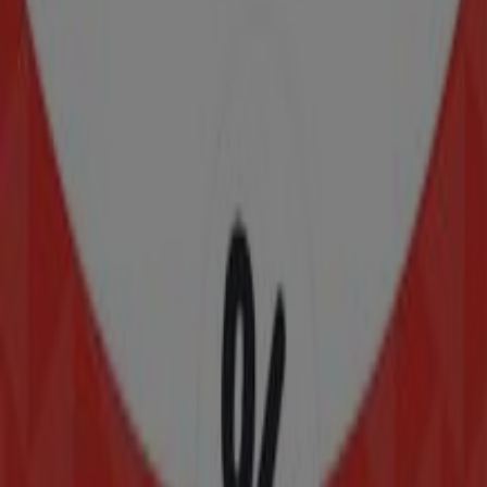
DE BRAVO, Iztacalco
5.7 km
Modatelas
CALLE BARRA DE NAUTALA NO. 60, Gustavo A
Madero
9.2 km
Publicidad