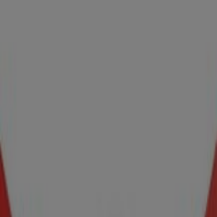
5.2 km
Publicidad
Modatelas
AV. CUAHUTEMOC NO. 99, ENTRE CHALCO Y VALLE