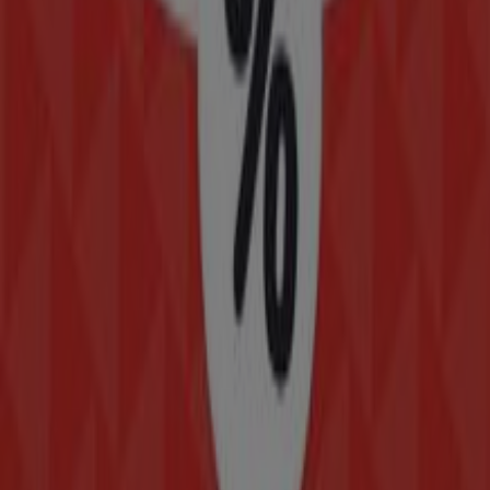
Folletos de Modatelas en Iztacalco
Modatelas
Ofertas Modatelas
Ciudades con tiendas de Modatelas
Modatelas en Ciudad de Apizaco
Modatelas en
Ciudad de Huitzuco
Modatelas en Coatepec (Estado de
México)
Modatelas en Ciudad de México
Modatelas en