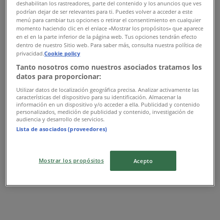
deshabilitan los rastreadores, parte del contenido y los anuncios que ves
podrían dejar de ser relevantes para ti. Puedes volver a acceder a este
CALZADA ERMITA IZTAPALA NO 1615, ENTRE
menú para cambiar tus opciones o retirar el consentimiento en cualquier
CUITLAHUAC Y NIÑOS HEROES, Iztapalapa
momento haciendo clic en el enlace «Mostrar los propósitos» que aparece
en el en la parte inferior de la página web. Tus opciones tendrán efecto
dentro de nuestro Sitio web. Para saber más, consulta nuestra política de
4.4 km
privacidad.
Cookie policy
Tanto nosotros como nuestros asociados tratamos los
datos para proporcionar:
Utilizar datos de localización geográfica precisa. Analizar activamente las
Modatelas
características del dispositivo para su identificación. Almacenar la
información en un dispositivo y/o acceder a ella. Publicidad y contenido
personalizados, medición de publicidad y contenido, investigación de
ERMITA IZTAPALAPA NO. 941 LOCAL 13, Iztapalapa
audiencia y desarrollo de servicios.
Lista de asociados (proveedores)
4.4 km
Mostrar los propósitos
Acepto
Modatelas
VENUSTIANO CARRANZA NO. 125, Venustiano
Carranza