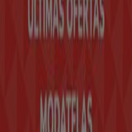
Noticias y prensa
Trabaja con nosotros
Contáctanos
Contacto comercial y de marketing
Tienda mal colocada en el mapa
Notificar un folleto
¿Encontraste un problema en la web o en la
aplicación?
Índices
Marcas
Marcas locales
Negocios
Negocios cercanos