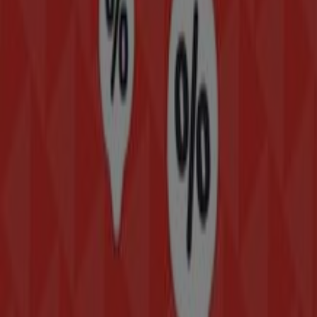
en
Iztacalco
.
En Tiendeo, no solo tendrás acceso a
promociones
y
descuentos, sino también a información sobre las
tiendas físicas de tu ciudad. Explora los catálogos de
Modatelas
, encuentra las tiendas en
Iztacalco
y
descubre los productos con grandes descuentos para
ahorrar en tus compras este
agosto
. Además, te
mantenemos al tanto de las ubicaciones exactas,
horarios de atención y todos los detalles necesarios para
que puedas disfrutar de una experiencia de compra
completa en
Iztacalco
.
No pierdas la oportunidad de aprovechar las
ofertas
de
Modatelas
en las tiendas de
Iztacalco
y mantente
actualizado con los mejores precios durante
agosto de
2026
. En Tiendeo, siempre encontrarás las mejores
tiendas y opciones de compra en
Iztacalco
. ¡Empieza a
explorar las tiendas y promociones que tenemos para ti
ahora mismo!