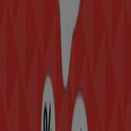
Iztapalapa
Modatelas en Coyoacán
Modatelas en
Gustavo A Madero
Modatelas en Chimalhuacán
Modatelas en Xochimilco
Modatelas en Ecatepec de
Morelos
Modatelas en Valle de Chalco Solidaridad
Modatelas en Chicoloapan de Juárez
Ver más ciudades
Otros negocios de Hogar en
Iztacalco
Modatelas
¡Bienvenido a Tiendeo! Aquí puedes encontrar no solo
las mejores
ofertas
,
catálogos
y
promociones
, sino
también descubrir las tiendas más populares en
Iztacalco
. Durante el mes de
agosto de 2026
, en nuestra
plataforma podrás conocer las últimas novedades de
Modatelas
, una de las marcas más reconocidas, así
como la ubicación y detalles de las tiendas más cercanas