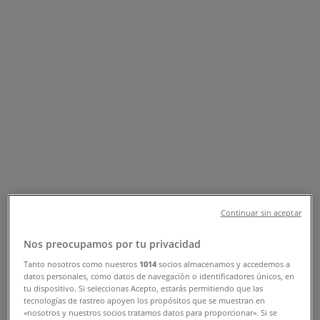
Tiendas Modatelas Iztacalco -
Teléfonos, Horarios y Direcciones
Tiendeo en Iztacalco
»
Ofertas de Hogar en Iztacalco
»
Modatelas en Iztacalco
»
Tiendas de Modatelas en Iztacalco
Modatelas
CALZADA ERMITA IZTAPALAPA NO 1342, ENTRE
Continuar sin aceptar
ESTRELLA Y MORELOS, Iztapalapa
Nos preocupamos por tu privacidad
4.2 km
Tanto nosotros como nuestros
1014
socios almacenamos y accedemos a
datos personales, como datos de navegación o identificadores únicos, en
tu dispositivo. Si seleccionas Acepto, estarás permitiendo que las
tecnologías de rastreo apoyen los propósitos que se muestran en
«nosotros y nuestros socios tratamos datos para proporcionar». Si se
Modatelas