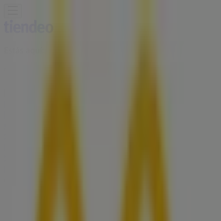
Estás aquí:
Ciudad de México
Destacados
Supermercados
Tiendas
Departamentales
Ropa, Zapatos y Accesorios
El Regreso A
Clases
Hogar
Farmacias y
Salud
Electrónica
Ferreterías
Salud y
Belleza
Restaurantes
Autos
Bancos y
Servicios
Deporte
Librerías y Papelerías
Ocio
Niños
Viajes y
Entretenimiento
Ópticas
Publicidad