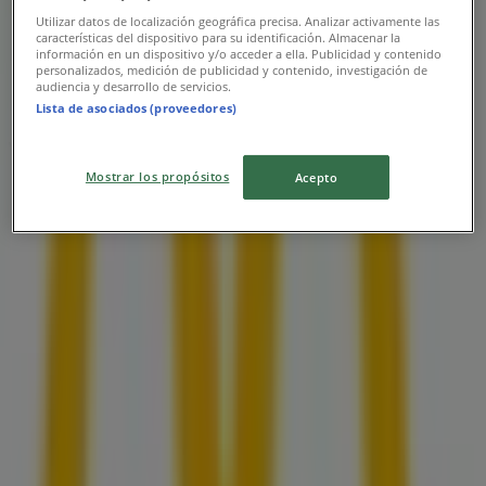
Utilizar datos de localización geográfica precisa. Analizar activamente las
características del dispositivo para su identificación. Almacenar la
McDonald's
información en un dispositivo y/o acceder a ella. Publicidad y contenido
personalizados, medición de publicidad y contenido, investigación de
audiencia y desarrollo de servicios.
Promo
Lista de asociados (proveedores)
Vence mañana
Mostrar los propósitos
Acepto
Las tiendas más cercanas
Samsung
Av. Ejército Nacional No. 980, locales 250 al 252, Col.
Chapultepec Morales, Miguel Hidalgo
48 m