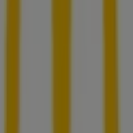
para tus compras en
Ciudad de México
.
No pierdas la oportunidad de visitar la tienda de
McDonald's
en
Calle de Té No. 805,
para disfrutar de
una experiencia de compra completa. Te invitamos a
explorar las promociones que tenemos para ti este
agosto
y mantenerte informado de las mejores ofertas
de
McDonald's
en
Ciudad de México
. ¡Visítanos y
empieza a ahorrar hoy mismo!
Más información de McDonald's
Ver otras tiendas de
McDonald's en Ciudad de México
Publicidad