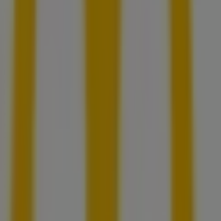
Ciudad de México
McDonald's
Bienvenido a la tienda de
McDonald's
en Tiendeo, donde
podrás descubrir las mejores
ofertas
,
promociones
y
catálogos
de esta destacada marca del sector de
Restaurantes
. Nuestra tienda física está ubicada en
Calle de Té No. 805,
,
Ciudad de México
, y en ella
encontrarás una amplia gama de productos de calidad
que te permitirán ahorrar durante todo el
agosto de
2026
.
En Tiendeo te ofrecemos toda la información actualizada
sobre
McDonald's
, como los horarios de apertura, las
ofertas exclusivas y la ubicación exacta de la tienda en
Calle de Té No. 805,
. Además, tendrás acceso a los
últimos catálogos de
McDonald's
, donde podrás
descubrir las promociones más recientes y aprovechar
grandes descuentos en productos de
Restaurantes