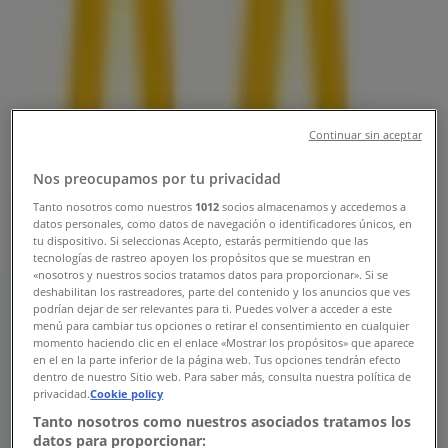
Sucursal McDonald's | Calle de Té
No. 805, , Ciudad de México -
Teléfonos, Horarios y Promociones
Tiendeo en Ciudad de México
»
Continuar sin aceptar
Ofertas de Restaurantes en Ciudad de México
»
McDonald's en Ciudad de México
»
Nos preocupamos por tu privacidad
McDonald's | Calle de Té No. 805,
Tanto nosotros como nuestros
1012
socios almacenamos y accedemos a
datos personales, como datos de navegación o identificadores únicos, en
tu dispositivo. Si seleccionas Acepto, estarás permitiendo que las
Mapa
Mcdonald'S Iztacalco
tecnologías de rastreo apoyen los propósitos que se muestran en
Mapa
Mcdonald'S Iztacalco
«nosotros y nuestros socios tratamos datos para proporcionar». Si se
deshabilitan los rastreadores, parte del contenido y los anuncios que ves
Ofertas de McDonald's en Ciudad de
podrían dejar de ser relevantes para ti. Puedes volver a acceder a este
menú para cambiar tus opciones o retirar el consentimiento en cualquier
México
momento haciendo clic en el enlace «Mostrar los propósitos» que aparece
en el en la parte inferior de la página web. Tus opciones tendrán efecto
dentro de nuestro Sitio web. Para saber más, consulta nuestra política de
privacidad.
Cookie policy
Tanto nosotros como nuestros asociados tratamos los
datos para proporcionar: