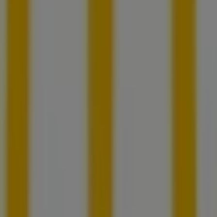
Tiendeo forma parte de Shopfully, la empresa
tecnológica que está reinventando las compras locales
en todo el mundo.
Tiendeo
¿Qué hacemos?
Soluciones para empresas
Noticias y prensa
Trabaja con nosotros
Contáctanos
Contacto comercial y de marketing
Tienda mal colocada en el mapa