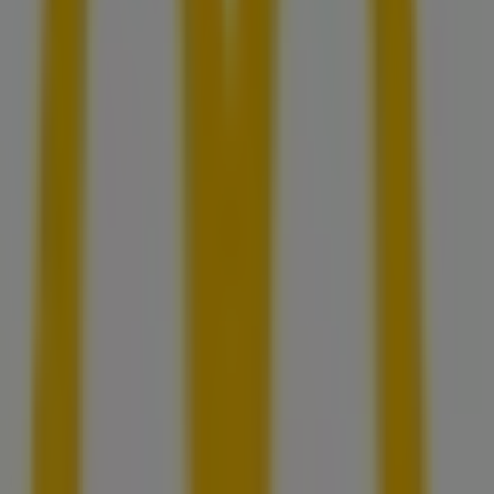
Tupperware
Ahuehuetes 100 INT 209 , San Jose de los Cedros ,
Cuajimalpa , CDMX , C.P. 05200, Ciudad de México
49 m
Tupperware
Boulevard del Temoluco No. 346 Col. Residencial
Acueducto de Guadalupe, Ciudad de México
49 m
Cerrado
Otros negocios de Restaurantes en