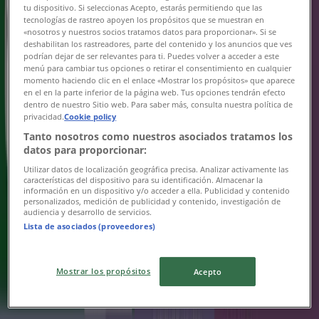
tu dispositivo. Si seleccionas Acepto, estarás permitiendo que las
Estamos a punto de publicar ofertas de Pizza Hut
tecnologías de rastreo apoyen los propósitos que se muestran en
«nosotros y nuestros socios tratamos datos para proporcionar». Si se
deshabilitan los rastreadores, parte del contenido y los anuncios que ves
Publicidad
podrían dejar de ser relevantes para ti. Puedes volver a acceder a este
menú para cambiar tus opciones o retirar el consentimiento en cualquier
momento haciendo clic en el enlace «Mostrar los propósitos» que aparece
en el en la parte inferior de la página web. Tus opciones tendrán efecto
dentro de nuestro Sitio web. Para saber más, consulta nuestra política de
privacidad.
Cookie policy
Tanto nosotros como nuestros asociados tratamos los
datos para proporcionar:
Utilizar datos de localización geográfica precisa. Analizar activamente las
características del dispositivo para su identificación. Almacenar la
información en un dispositivo y/o acceder a ella. Publicidad y contenido
personalizados, medición de publicidad y contenido, investigación de
audiencia y desarrollo de servicios.
Lista de asociados (proveedores)
{"numCatalogs":0}
Horarios y direcciones Pizza Hut
Mostrar los propósitos
Acepto