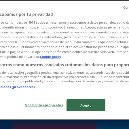
Con
cupamos por tu privacidad
ros como nuestros
1014
socios almacenamos y accedemos a datos personales, como d
 identificadores únicos, en tu dispositivo. Si seleccionas Acepto, estarás permitiendo 
de rastreo apoyen los propósitos que se muestran en «nosotros y nuestros socios trat
ionar». Si se deshabilitan los rastreadores, parte del contenido y los anuncios que ves
antes para ti. Puedes volver a acceder a este menú para cambiar tus opciones o retirar e
to en cualquier momento haciendo clic en el enlace «Mostrar los propósitos» que apar
or de la página web. Tus opciones tendrán efecto dentro de nuestro Sitio web. Para sab
stra política de privacidad.
Cookie policy
sotros como nuestros asociados tratamos los datos para proporc
s de localización geográfica precisa. Analizar activamente las características del disposit
ón. Almacenar la información en un dispositivo y/o acceder a ella. Publicidad y conteni
os, medición de publicidad y contenido, investigación de audiencia y desarrollo de ser
ociados (proveedores)
Mostrar los propósitos
Acepto