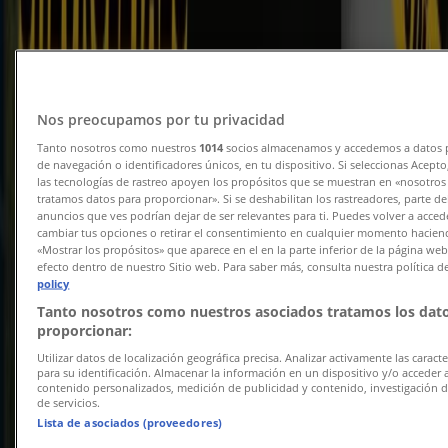
Manual de uso y carga phev
Vence el 7/8
San Luis Potosí
Nos preocupamos por tu privacidad
Refaccionaria California
Tanto nosotros como nuestros
1014
socios almacenamos y accedemos a datos 
de navegación o identificadores únicos, en tu dispositivo. Si seleccionas Acept
Gangas exclusivas
las tecnologías de rastreo apoyen los propósitos que se muestran en «nosotros
tratamos datos para proporcionar». Si se deshabilitan los rastreadores, parte de
Vence el 31/8
San Luis Potosí
anuncios que ves podrían dejar de ser relevantes para ti. Puedes volver a acce
cambiar tus opciones o retirar el consentimiento en cualquier momento haciendo
«Mostrar los propósitos» que aparece en el en la parte inferior de la página we
efecto dentro de nuestro Sitio web. Para saber más, consulta nuestra política d
policy
Refaccionaria California
Tanto nosotros como nuestros asociados tratamos los dat
Ofertas Refaccionaria California
proporcionar:
Utilizar datos de localización geográfica precisa. Analizar activamente las caracte
Vence el 31/8
San Luis Potosí
para su identificación. Almacenar la información en un dispositivo y/o acceder a
contenido personalizados, medición de publicidad y contenido, investigación d
Publicidad
de servicios.
Lista de asociados (proveedores)