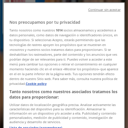
Oferta más reciente:
14/1/2026
Continuar sin aceptar
Nos preocupamos por tu privacidad
Tanto nosotros como nuestros
1014
socios almacenamos y accedemos a
datos personales, como datos de navegación o identificadores únicos, en
Colap
tu dispositivo. Si seleccionas Acepto, estarás permitiendo que las
tecnologías de rastreo apoyen los propósitos que se muestran en
Catálogo 2026
«nosotros y nuestros socios tratamos datos para proporcionar». Si se
deshabilitan los rastreadores, parte del contenido y los anuncios que ves
podrían dejar de ser relevantes para ti. Puedes volver a acceder a este
Vence el 31/12
menú para cambiar tus opciones o retirar el consentimiento en cualquier
{"numCatalogs":1}
momento haciendo clic en el enlace «Mostrar los propósitos» que aparece
en el en la parte inferior de la página web. Tus opciones tendrán efecto
dentro de nuestro Sitio web. Para saber más, consulta nuestra política de
Horarios y direcciones Colap
privacidad.
Cookie policy
Tanto nosotros como nuestros asociados tratamos los
datos para proporcionar:
Utilizar datos de localización geográfica precisa. Analizar activamente las
Colap
características del dispositivo para su identificación. Almacenar la
información en un dispositivo y/o acceder a ella. Publicidad y contenido
Calz México-Tacuba, Miguel Hidalgo
personalizados, medición de publicidad y contenido, investigación de
audiencia y desarrollo de servicios.
6.0 km
Lista de asociados (proveedores)